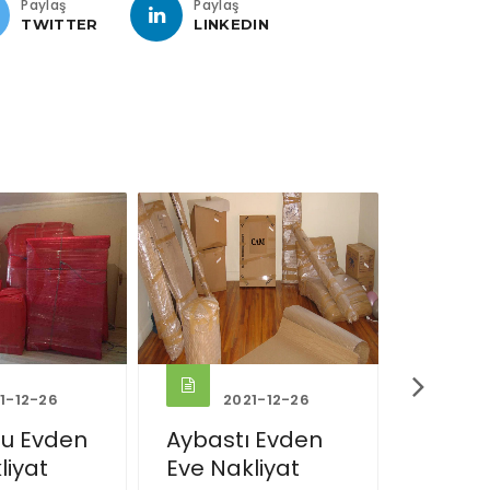
Paylaş
Paylaş
TWITTER
LINKEDIN
1-12-26
2021-12-26
2
 Evden
Gölköy Evden
Korga
liyat
Eve Nakliyat
Eve Na