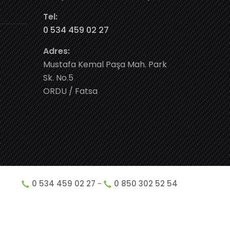
Tel:
0 534 459 02 27
Adres:
Mustafa Kemal Paşa Mah. Park
Sk. No.5
ORDU / Fatsa
0 534 459 02 27
-
0 850 302 52 54