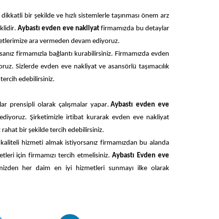
ikkatli bir şekilde ve hızlı sistemlerle taşınması önem arz 
idir. 
Aybastı evden eve nakliyat 
firmamızda bu detaylar 
zmetlerimize ara vermeden devam ediyoruz. 
rsanız firmamızla bağlantı kurabilirsiniz. Firmamızda evden 
oruz. Si
zlerde evden eve nakliyat ve asansörlü taşımacılık 
ercih edebilirsiniz.
ar prensipli olarak çalışmalar yapar. 
Aybastı evden eve 
yoruz. Şirketimizle irtibat kurarak evden eve nakliyat 
rahat bir şekilde tercih edebilirsiniz. 
n kaliteli hizmeti almak istiyorsanız firmamızdan bu alanda 
eri için firmamızı tercih etmelisiniz. 
Aybastı Evden eve 
izden her daim en iyi hizmetleri sunmayı ilke olarak 