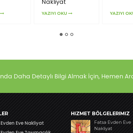
YAZIYI OKU
YAZIYI O
ında Daha Detaylı Bilgi Almak İçin, Hemen Ar
LER
HIZMET BÖLGELERIMIZ
Fatsa Evden Eve
Evden Eve Nakliyat
Nakliyat
Evden Eve Taşımacılık