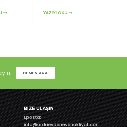
KU
YAZIYI OKU
YAZIYI 
ayın!
HEMEN ARA
BIZE ULAŞIN
Eposta:
info@orduevdenevenakliyat.com