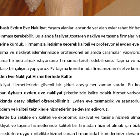
bastı Evden Eve Nakliyat
Yaşam alanları arasında yer alan evler rahat bir hay
şınması gerekebilir. Bu alanda faaliyet gösteren nakliye ve taşıma firmaları va
erine kurduk. Firmamızla iletişime geçerek kaliteli ve profesyonel evden eve 
şıma ve nakliyat işlemlerimizde profesyonel anlamda çalışmalar yapıyoruz.
şıma hizmeti almak istiyorsanız firmamızı tercih edebilirsiniz. Taşıma ve n
tasız bir çalışma yapıyoruz. Ev taşıma konularında firmamızdan özel ve koruna
den Eve Nakliyat Hizmetlerinde Kalite
kliyat Hizmetlerinde güvenli bir şirket arayışı her zaman vardır. Bu ko
par. 
Aybastı evden eve nakliyat 
şirketimizde kalite odaklı hizmet veriyo
kkında detay bilgileri öğrenebilirsiniz. Evden eve taşımacılık ve asans
dern ve kaliteli tekniklerle hizmetlerimize devam ediyoruz. 
zlerde bu şekilde en kaliteli ve ekonomik nakliyat ve taşıma hizmeti alma
osedürlere
 uygun  nitelikte hizmet sunan firmamızda hizmetlerimize devam