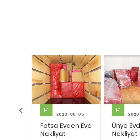
08-05
2020-08-05
2020
en Eve
Ünye Evden Eve
Perşem
Nakliyat
Evden E