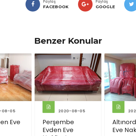
Paylaş
Paylaş
FACEBOOK
GOOGLE
Benzer Konular
-08-05
2021-12-26
202
be
Altınordu Evden
Aybastı
ve
Eve Nakliyat
Eve Nak