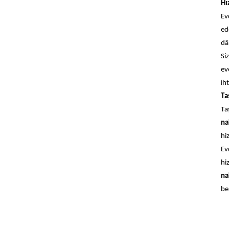
Hı
Ev
ed
dâ
Si
ev
ih
Ta
Ta
na
hi
Ev
hi
na
be