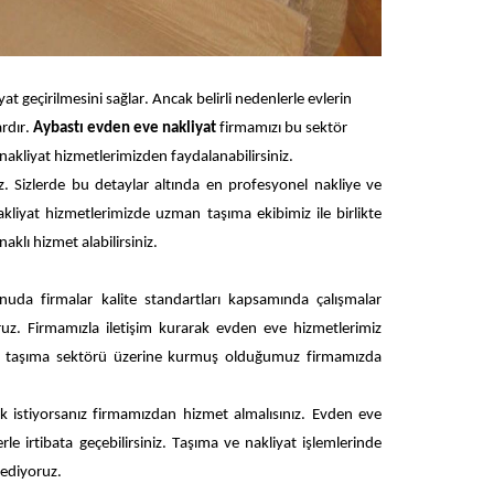
at geçirilmesini sağlar. Ancak belirli nedenlerle evlerin 
rdır. 
Aybastı evden eve nakliyat 
firmamızı bu sektör 
nakliyat hizmetlerimizden faydalanabilirsiniz. 
 Sizlerde bu detaylar altında en profesyonel nakliye ve 
akliyat hizmetlerimizde uzman taşıma ekibimiz ile birlikte 
klı hizmet alabilirsiniz. 
nuda firmalar kalite standartları kapsamında çalışmalar 
ruz. Firmamızla iletişim kurarak evden eve hizmetlerimiz 
örlü taşıma sektörü üzerine kurmuş olduğumuz firmamızda 
k istiyorsanız firmamızdan hizmet almalısınız. Evden eve 
nakliyat ve taşıma hizmetlerinde kaliteli bir firmadan hizmet almak için bizlerle irtibata geçebilirsiniz. Taşıma ve nakliyat işlemlerinde 
 ediyoruz.