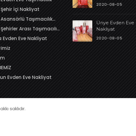
2020-08-05
Şehir İçi Nakliyat
Asansörlü Taşımacılık...
Ünye Evden Eve
Şehirler Arası Taşımacılı...
Nakliyat
 Evden Eve Nakliyat
2020-08-05
rimiz
sim
BEMİZ
un Evden Eve Nakliyat
kkı saklıdır.