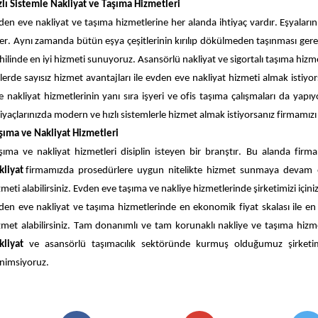
zlı Sistemle Nakliyat ve Taşıma Hizmetleri
den eve nakliyat ve taşıma hizmetlerine her alanda ihtiyaç vardır. Eşyaların d
er. Aynı zamanda bütün eşya çeşitlerinin kırılıp dökülmeden taşınması gerekl
hilinde
 en iyi hizmeti sunuyoruz. Asansörlü nakliyat ve sigortalı taşıma hi
zlerde sayısız hizmet avantajları ile evden eve nakliyat hizmeti almak istiyo
e nakliyat hizmetlerinin 
yanı sıra
 işyeri ve ofis taş
ıma çalışmaları da yapıy
tiyaçlarınızda modern ve hızlı sistemlerle hizmet almak istiyorsanız firmamızı t
şıma ve Nakliyat Hizmetleri
şıma ve nakliyat hizmetleri disiplin isteyen bir 
branştır
. Bu alanda firmal
kliyat 
firmamızda 
prosedürlere
 uygun nitelikte hizmet sunmaya devam edi
zmeti alabilirsiniz. Evden eve taşıma ve nakliye hizmetlerinde şirketimizi içiniz 
den eve nakliyat ve taşıma hizmetlerinde en ekonomik fiyat 
skalası
 ile e
zmet alabilirsiniz. Tam donanımlı ve tam korunaklı nakliye ve taşıma hizmetl
kliyat
 ve asansörlü taşımacılık sektöründe kurmuş olduğumuz şirketim
nimsiyoruz.