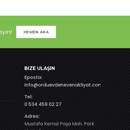
ayın!
HEMEN ARA
BIZE ULAŞIN
Eposta:
info@orduevdenevenakliyat.com
Tel:
0 534 459 02 27
Adres:
Mustafa Kemal Paşa Mah. Park