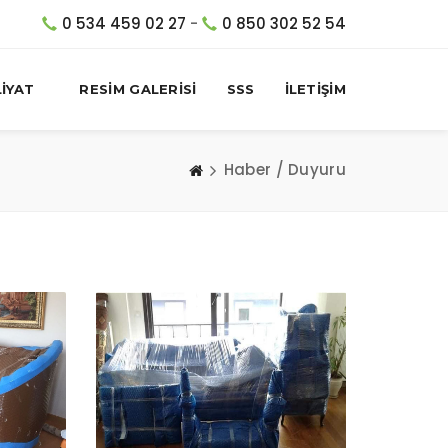
0 534 459 02 27
-
0 850 302 52 54
İYAT
RESİM GALERİSİ
SSS
İLETİŞİM
Haber / Duyuru